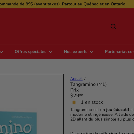
ommande de 99$ (avant taxes). Partout au Québec et en Ontario.
Diaporama
Pause
r
Offres spéciales
Nos experts
Partenariat c
Accueil
Tangramino (ML)
Prix
Prix
$29
99
régulier
1 en stock
Tangramino est un
jeu éducatif
st
moderne et ingénieuse. À l’aide d
2D allant du plus simple au plus 
Dans ce
jeu de réflexion
, tu prog