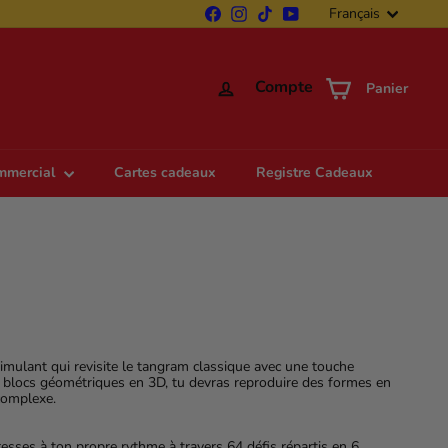
Langue
Facebook
Instagram
TikTok
YouTube
Français
Compte
Panier
ommercial
Cartes cadeaux
Registre Cadeaux
imulant qui revisite le tangram classique avec une touche
e blocs géométriques en 3D, tu devras reproduire des formes en
complexe.
resses à ton propre rythme à travers 64 défis répartis en 6