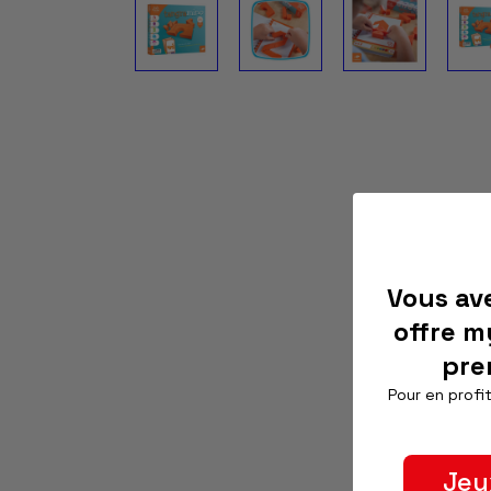
Vous av
offre m
pre
Pour en profit
Jeu