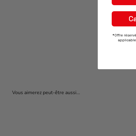
C
*Offre réserv
applicable 
Vous aimerez peut-être aussi...