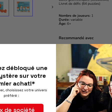
Livret de défis (64 puzzles)
Nombre de joueurs:
1
Durée:
variable
Âge:
6+
Recommandé avec
ez débloqué une
ystère sur votre
mier achat!*
Quantité
er, choisissez votre univers
préféré :
Frais d'expédition
calculés lors du 
x de société