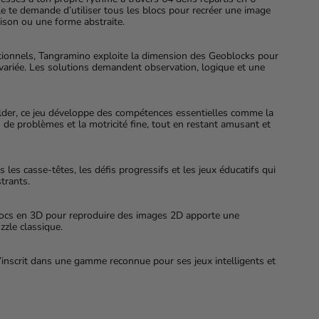
le te demande d’utiliser tous les blocs pour recréer une image
ison ou une forme abstraite.
tionnels, Tangramino exploite la dimension des Geoblocks pour
t variée. Les solutions demandent observation, logique et une
uilder, ce jeu développe des compétences essentielles comme la
on de problèmes et la motricité fine, tout en restant amusant et
 les casse-têtes, les défis progressifs et les jeux éducatifs qui
trants.
 blocs en 3D pour reproduire des images 2D apporte une
zzle classique.
inscrit dans une gamme reconnue pour ses jeux intelligents et