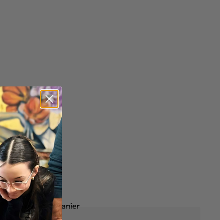
Tangramino (ML)
$29
99
passage à la caisse.
Ajouter au panier