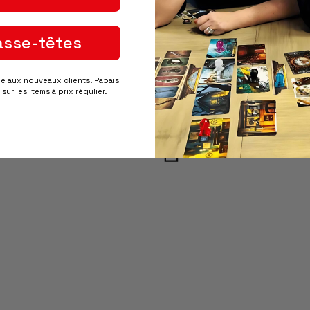
asse-têtes
A
ée aux nouveaux clients. Rabais
sur les items à prix régulier.
Récupération disponib
Habituellement prête en 24
Afficher les informations d
Paiements sécurisés