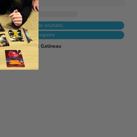
jouter à ma liste de souhaits
Ajouter à mon registre
le à
L'As des jeux Gatineau
 heures
e magasin