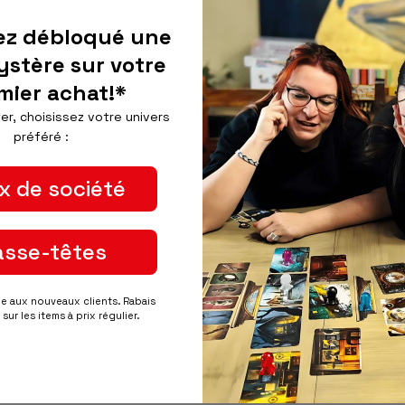
ez débloqué une
A
ystère sur votre
mier achat!*
Récupération disponib
er, choisissez votre univers
Habituellement prête en 24
préféré :
Afficher les informations d
Paiements sécurisés
x de société
asse-têtes
ée aux nouveaux clients. Rabais
sur les items à prix régulier.