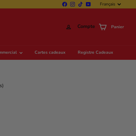
Langue
Facebook
Instagram
TikTok
YouTube
Français
Compte
Panier
ommercial
Cartes cadeaux
Registre Cadeaux
s)