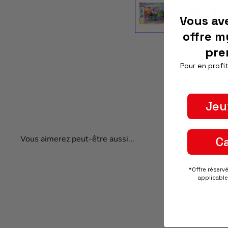
Vous av
offre m
pre
Pour en profit
Jeu
Vous aimerez peut-être aussi...
C
*Offre réserv
applicable 