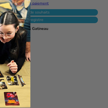
Plus de moyens de paiement
jouter à ma liste de souhaits
Ajouter à mon registre
le à
L'As des jeux Gatineau
 heures
e magasin