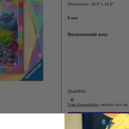
Dimensions: 19.3" x 14.2"
6 ans
Recommandé avec
Quantité
Frais d'expédition
calculés lors du 