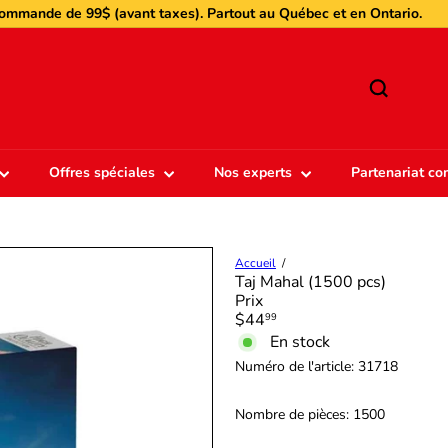
ommande de 99$ (avant taxes). Partout au Québec et en Ontario.
Diaporama
Pause
r
Offres spéciales
Nos experts
Partenariat c
Accueil
Taj Mahal (1500 pcs)
Prix
Prix
$44
99
régulier
En stock
Numéro de l'article:
31718
Nombre de pièces: 1500