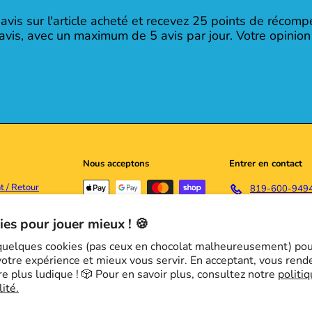
avis sur l'article acheté et recevez 25 points de récom
 avis, avec un maximum de 5 avis par jour. Votre opinion
Nous acceptons
Entrer en contact
 / Retour
819-600-949
fidentialité
Envoyez-nous 
lisation
es pour jouer mieux ! 🍪
édition
Suivez nous
Langue
 quelques cookies (pas ceux en chocolat malheureusement) po
Facebook
Instagram
TikTok
YouTu
otre expérience et mieux vous servir. En acceptant, vous rend
Français
re plus ludique ! 🎲 Pour en savoir plus, consultez notre
politi
lité.