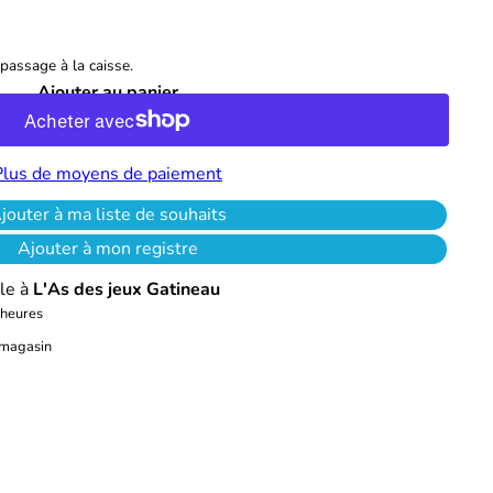
passage à la caisse.
Ajouter au panier
Plus de moyens de paiement
jouter à ma liste de souhaits
Ajouter à mon registre
le à
L'As des jeux Gatineau
 heures
e magasin