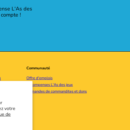
pense L'As des
 compte !
Communauté
Offre d'emplois
4
Récompenses L'As des jeux
un message
Demandes de commandites et dons
ur
be
ez votre
que de