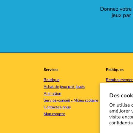
Donnez votre 
jeux par
Services
Politiques
Boutique
Remboursement
Achat de jeux pré-joués
Politique de con
Animation
Conditions d'uti
Des cooki
Service-conseil - Milieu scolaire
Politique d'exp
On utilise
Contactez-nous
Coordonnées
améliorer v
Mon compte
visite enco
confidentia