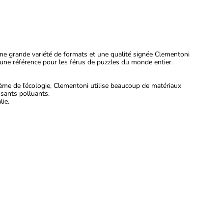
une grande variété de formats et une qualité signée Clementoni
ne référence pour les férus de puzzles du monde entier.
ème de l’écologie, Clementoni utilise beaucoup de matériaux
osants polluants.
lie.
Taj Mahal (1500 pcs)
$44
99