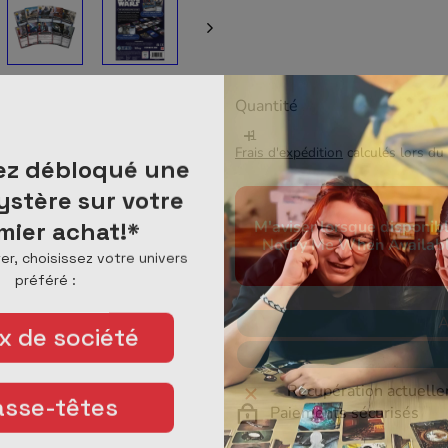
ÉPUISÉ
Quantité
Frais d'expédition
calculés lors du 
ez débloqué une
ystère sur votre
mier achat!*
M'aviser lorsque disponibl
Notify Me When Availab
er, choisissez votre univers
préféré :
A
x de société
Récupération actuelle
asse-têtes
Paiements sécurisés