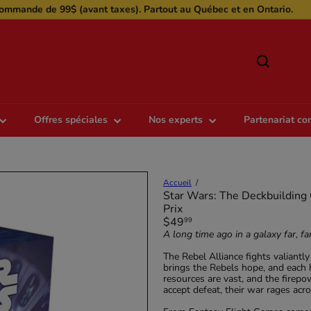
$ pour commande de moins de 99$ (avant taxes) pour QC et ON
Diaporama
Pause
r
Offres spéciales
Nos experts
Partenariat c
Accueil
Star Wars: The Deckbuilding
Prix
Prix
$49
99
régulier
A long time ago in a galaxy far, f
The Rebel Alliance fights valiantl
brings the Rebels hope, and each he
resources are vast, and the firepo
accept defeat, their war rages acr