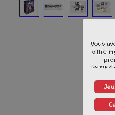
Vous av
offre m
pre
Pour en profit
Jeu
C