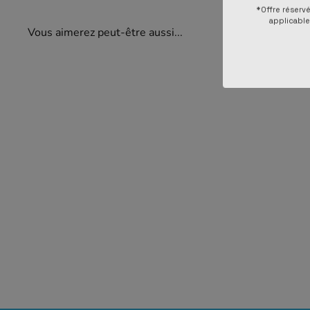
*Offre réserv
applicable 
Vous aimerez peut-être aussi...
ÉPUISÉ
Star Wars: The
Deckbuilding Game
(EN)
$49
99