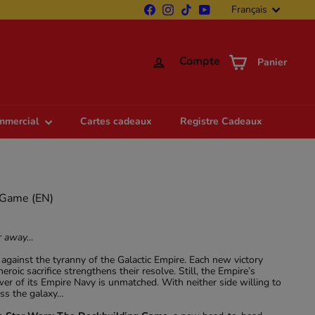
Langue
Facebook
Instagram
TikTok
YouTube
Français
Compte
Panier
ommercial
Cartes cadeaux
Registre Cadeaux
 Game (EN)
ar away…
y against the tyranny of the Galactic Empire. Each new victory
roic sacrifice strengthens their resolve. Still, the Empire’s
wer of its Empire Navy is unmatched. With neither side willing to
oss the galaxy…