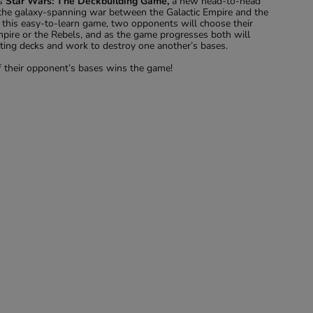
es
Star Wars: The Deckbuilding Game,
a new head-to-head
 the galaxy-spanning war between the Galactic Empire and the
n this easy-to-learn game, two opponents will choose their
Empire or the Rebels, and as the game progresses both will
rting decks and work to destroy one another’s bases.
of their opponent’s bases wins the game!