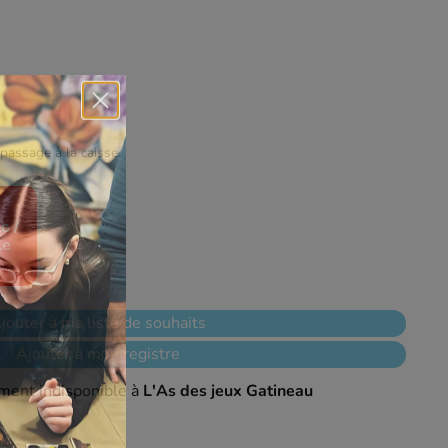
Star Wars: The Deckbuilding Game (EN)
$49
99
passage à la caisse.
e /
le
jouter à ma liste de souhaits
Ajouter à mon registre
ment indisponible à
L'As des jeux Gatineau