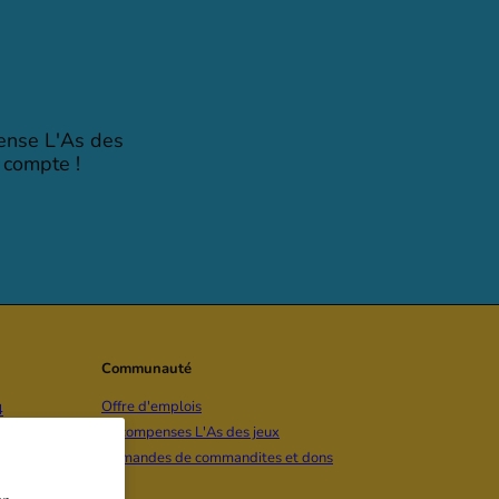
pense L'As des
 compte !
Communauté
Offre d'emplois
4
Récompenses L'As des jeux
un message
Demandes de commandites et dons