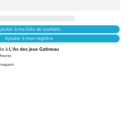
jouter à ma liste de souhaits
Ajouter à mon registre
le à
L'As des jeux Gatineau
 heures
e magasin