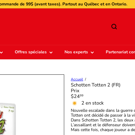
$ pour commande de moins de 99$ (avant taxes) pour QC et ON
Diaporama
Pause
r
Offres spéciales
Nos experts
Partenariat c
Accueil
Schotten Totten 2 (FR)
Prix
Prix
$24
99
régulier
2 en stock
Nouvelle escalade dans la guerre d
Totten ont décidé de passer à la v
Dans Schotten Totten 2, les deux 
L’assaillant et le défenseur doive
Mais cette fois, chaque joueur a de