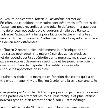
 nouveauté de Schotten Totten 2, l’asymétrie permet de
En effet, les conditions de victoire sont désormais différentes de
l l'assaillant peut revendiquer une tuile, le défenseur n'a que pour
si le défenseur possède trois chaudrons d'huile bouillante lui
dverse, l'attaquant à lui la possibilité de battre en retraite sur
revenir en force. En somme, 2 rôles bien distincts ayant chacun son
s de jeu bien différentes !
tten Totten 2 reprend bien évidemment la mécanique de son
es de cartes pour obtenir la majorité sur des zones précises.
 de revendiquer la supériorité sur la muraille, mais attention :
haque muraille est désormais spécifique et les joueurs se voient
se pour obtenir la majorité ! Une subtilité qui ajoute
ultiplie les approches possibles.
 à faire des choix plus marqués en fonction des cartes qu'il a en
ient à endommager 4 Murailles, ou à créer une brèche sur une tuile
on asymétrique, Schotten Totten 2 propose un jeu bien plus dense
r les parties en alternant les rôles. Plus tactique et plus intense,
nouveau type tout en restant fidèle à son illustre héritage.
cé par les pinceaux de Djib, à nouveau à la manœuvre avec de