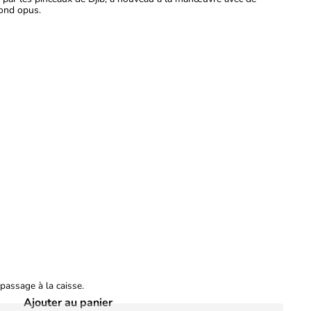
cond opus.
Schotten Totten 2 (FR)
$24
99
passage à la caisse.
Ajouter au panier