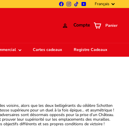
Langue
Facebook
Instagram
TikTok
YouTube
Français
Compte
Panier
ommercial
Cartes cadeaux
Registre Cadeaux
es voisins, alors que les deux belligérants du célèbre Schotten
itesse supérieure pour un duel à la fois épique… et asymétrique !
adversaires sont désormais opposés pour la prise d’un Château.
nt prouver leur supériorité sur les emplacements des murailles.
s objectifs différents et ses propres conditions de victoire !