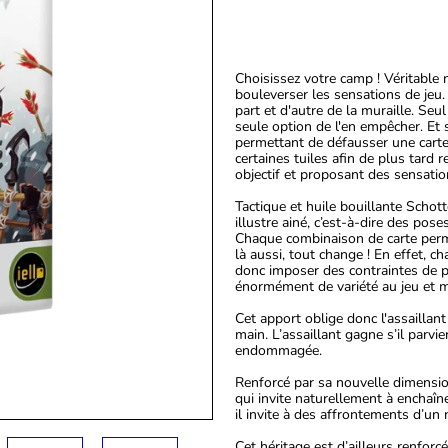
Choisissez votre camp ! Véritable
bouleverser les sensations de jeu. 
part et d'autre de la muraille. Seu
seule option de l'en empêcher. Et 
permettant de défausser une carte a
certaines tuiles afin de plus tard 
objectif et proposant des sensation
Tactique et huile bouillante Scho
illustre ainé, c’est-à-dire des pos
Chaque combinaison de carte permet
là aussi, tout change ! En effet, c
donc imposer des contraintes de po
énormément de variété au jeu et m
Cet apport oblige donc l'assaillant
main. L’assaillant gagne s’il parv
endommagée.
Renforcé par sa nouvelle dimensi
qui invite naturellement à enchaîne
il invite à des affrontements d’un 
Cet héritage est d’ailleurs renfor