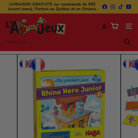
Passer
LIVRAISON GRATUITE
sur commande de 99$
Facebook
Instagram
TikTok
You
au
(avant taxes). Partout au Québec et en Ontario.
Diaporama
contenu
Pause
L'A
s
Naviga
d
e
Rechercher
s
j
e
u
x