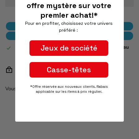
offre mystère sur votre
premier achat!*
Pour en profiter, choisissez votre univers
Ajouter à ma liste de souhaits
préféré :
Ajouter à mon registre
Jeux de société
Récupération disponible à
L'As des jeux Gatineau
Habituellement prête en 24 heures
Afficher les informations de magasin
Casse-têtes
Paiements sécurisés
*Offre réservée aux nouveaux clients. Rabais
Vous aimerez peut-être aussi...
applicable sur les items à prix régulier.