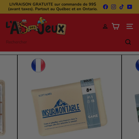
Passer
LIVRAISON GRATUITE
sur commande de 99$
Facebook
Instagram
TikTok
You
au
(avant taxes). Partout au Québec et en Ontario.
Diaporama
contenu
Pause
L'A
s
Naviga
d
e
Rechercher
s
j
e
u
x