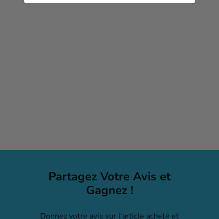
Insurmontable / Microgames
(FR)
$12
99
Partagez Votre Avis et
Gagnez !
Donnez votre avis sur l'article acheté et