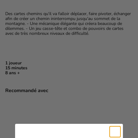
Des cartes chemins qu'il va falloir déplacer, faire pivoter, échanger
afin de créer un chemin ininterrompu jusqu'au sommet de la
montagne. - Une mécanique élégante qui créera beaucoup de
dilemmes. - Un jeu casse-tête et combo de pouvoirs de cartes
avec de très nombreux niveaux de difficulté.
1 joueur
15 minutes
8 ans +
Recommandé avec
Insurmontable / Microgames
(FR)
$12
99