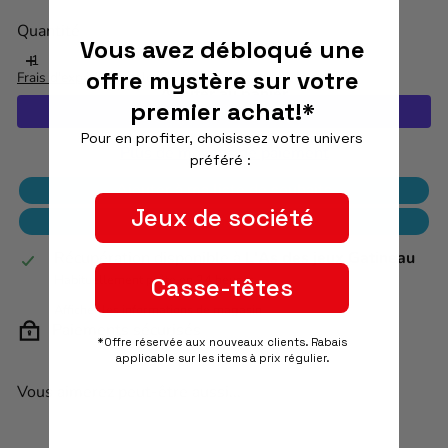
Quantité
Vous avez débloqué une
offre mystère sur votre
Frais d'expédition
calculés lors du passage à la caisse.
Ajouter au panier
premier achat!*
Pour en profiter, choisissez votre univers
Plus de moyens de paiement
préféré :
Ajouter à ma liste de souhaits
Jeux de société
Ajouter à mon registre
Récupération disponible à
L'As des jeux Gatineau
Habituellement prête en 24 heures
Casse-têtes
Afficher les informations de magasin
Paiements sécurisés
*Offre réservée aux nouveaux clients. Rabais
applicable sur les items à prix régulier.
Vous aimerez peut-être aussi...