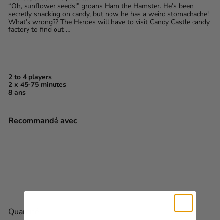
“Oh, sunflower seeds!” groans Ham the Hamster. He’s been
secretly snacking on candy, but now he has a weird stomachache!
What’s wrong?? The Heroes will have to visit Candy Castle candy
factory to find out …
2 to 4 players
2 x 45-75 minutes
8 ans
Recommandé avec
EXIT: The Game – Family: 2
Escape Adventures (EN)
$39
99
Quantité