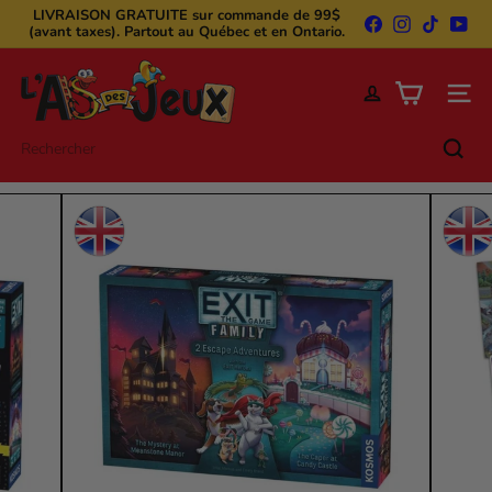
Passer
LIVRAISON GRATUITE
sur commande de 99$
Facebook
Instagram
TikTok
You
au
(avant taxes). Partout au Québec et en Ontario.
Diaporama
Frais de livraison 13,99$ pour commande de
contenu
Pause
moins de 99$ (avant taxes) pour QC et ON
L'A
s
Naviga
d
e
Rechercher
s
j
e
u
x