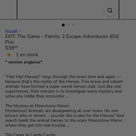
Accueil
EXIT: The Game – Family: 2 Escape Adventures (EN)
Prix
Prix
$39
99
régulier
1 en stock
* version anglaise*
“Hip! Hip! Heroes!” rings through the town time and again —
because that’s the motto of the Heroes. Five brave and valiant
animals have formed a super secret heroes club. Just like real
superheroes, their mission is to investigate every mystery and
solve any riddle they encounter …
The Mystery at Meanstone Manor:
Mysterious! Animals are disappearing all over town. No one
knows why or where ... sounds like a case for the Heroes! Your
search leads the animal heroes to the scary Meanstone Manor,
where they get into real trouble ...
The Caper at Candy Castle: