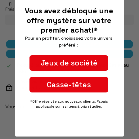
Vous avez débloqué une
Frais d'expédition
calculés lors du passage à la caisse.
Ajouter au panier
offre mystère sur votre
premier achat!*
Pour en profiter, choisissez votre univers
Ajouter à ma liste de souhaits
préféré :
Ajouter à mon registre
Jeux de société
Récupération disponible à
L'As des jeux Gatineau
Habituellement prête en 24 heures
Afficher les informations de magasin
Casse-têtes
Paiements sécurisés
*Offre réservée aux nouveaux clients. Rabais
Vous aimerez peut-être aussi...
applicable sur les items à prix régulier.