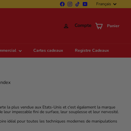
Langue
Facebook
Instagram
TikTok
YouTube
Français
Compte
Panier
ommercial
Cartes cadeaux
Registre Cadeaux
Index
carte la plus vendue aux Etats-Unis et c'est également la marque
 leur impeccable fini de surface, leur souplesse et leur nervosité.
ssoire idéal pour toutes les techniques modernes de manipulations