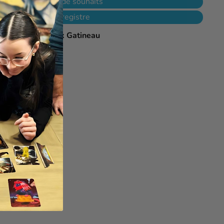
jouter à ma liste de souhaits
Ajouter à mon registre
le à
L'As des jeux Gatineau
 heures
e magasin