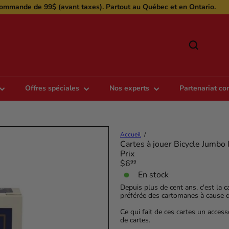
ommande de 99$ (avant taxes). Partout au Québec et en Ontario.
Diaporama
Pause
r
Offres spéciales
Nos experts
Partenariat c
Accueil
Cartes à jouer Bicycle Jumbo 
Prix
Prix
$6
99
régulier
En stock
Depuis plus de cent ans, c'est la 
préférée des cartomanes à cause de
Ce qui fait de ces cartes un acce
de cartes.