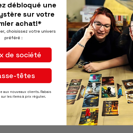
A
ez débloqué une
ystère sur votre
Récupération disponib
mier achat!*
Habituellement prête en 24
er, choisissez votre univers
Afficher les informations d
préféré :
Paiements sécurisés
x de société
asse-têtes
ée aux nouveaux clients. Rabais
sur les items à prix régulier.