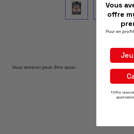
Vous av
offre m
pre
Pour en profit
Jeu
Vous aimerez peut-être aussi...
C
*Offre réserv
applicable 