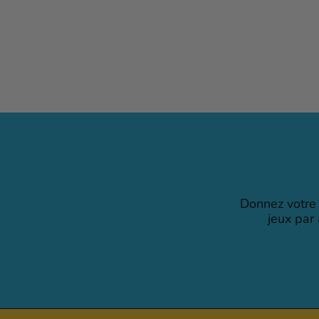
Cartes à jouer Bicycle
Jumbo Index
$6
99
Donnez votre 
jeux par